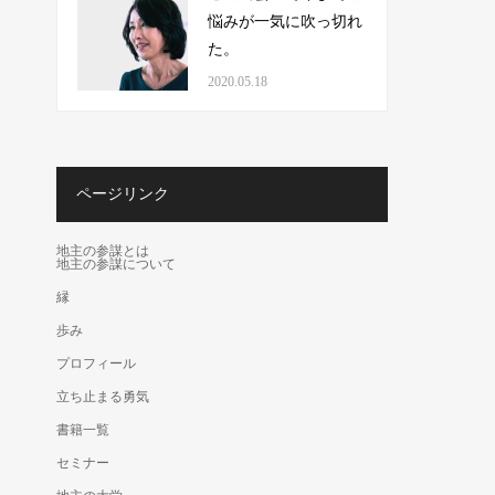
悩みが一気に吹っ切れ
た。
2020.05.18
ページリンク
地主の参謀とは
地主の参謀について
縁
歩み
プロフィール
立ち止まる勇気
書籍一覧
セミナー