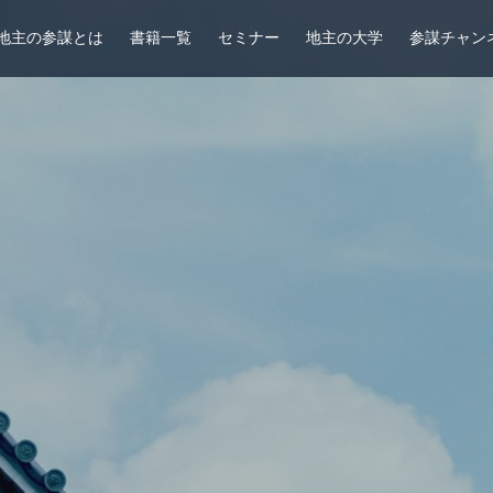
地主の参謀とは
書籍一覧
セミナー
地主の大学
参謀チャン