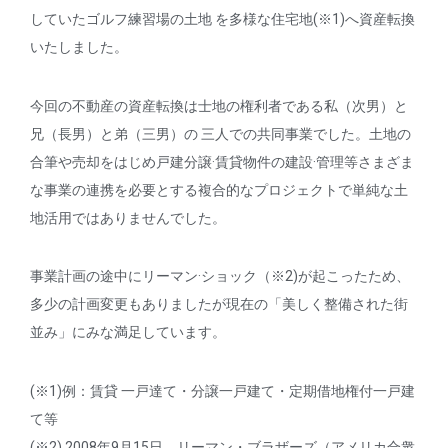
していたゴルフ練習場の土地 を多様な住宅地(※1)へ資産転換
いたしました。
今回の不動産の資産転換は士地の権利者である私（次男）と
兄（長男）と弟（三男）の 三人での共同事業でした。土地の
合筆や売却をはじめ戸建分譲·賃貸物件の建設·管理等さまざま
な事業の連携を必要とする複合的なプロジェクトで単純な土
地活用ではありませんでした。
事業計画の途中にリーマン·ショック（※2)が起こったため、
多少の計画変更もありましたが現在の「美しく整備された街
並み」にみな満足しています。
(※1)例：賃貸 一戸達て・分譲一戸建て・定期借地権付一戸建
て等
(※2) 2008年9月15日、リーマン・ブラザーズ（アメリカ合衆