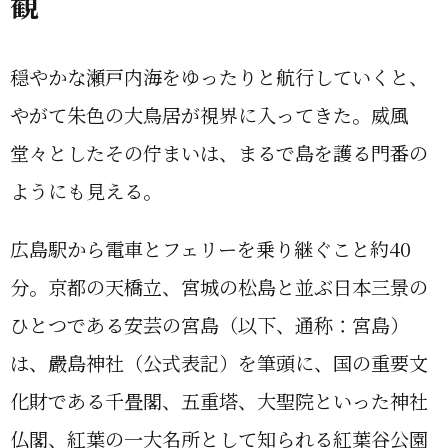
観
穏やかな瀬戸内海をゆったりと航行していくと、
やがて朱色の大鳥居が視界に入ってきた。威風
堂々としたその佇まいは、まるで島を護る門番の
ようにも見える。
広島駅から電車とフェリーを乗り継ぐこと約40
分。京都の天橋立、宮城の松島と並ぶ日本三景の
ひとつである安芸の宮島（以下、通称：宮島）
は、嚴島神社（公式表記）を筆頭に、国の重要文
化財である千畳閣、五重塔、大聖院といった神社
仏閣、紅葉の一大名所として知られる紅葉谷公園