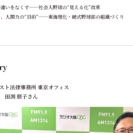
勘違いをなくす──社会人野球の“見える化”改革
”と、人間力の“目的”──東海理化・硬式野球部の組織づくり
ry
スト法律事務所 東京オフィス
 田渕 朋子さん