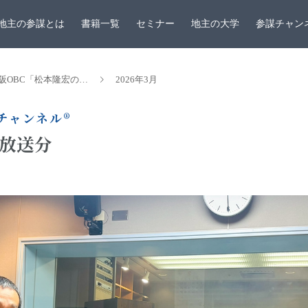
地主の参謀とは
書籍一覧
セミナー
地主の大学
参謀チャン
阪OBC「松本隆宏の…
2026年3月
ャンネル®︎
 放送分