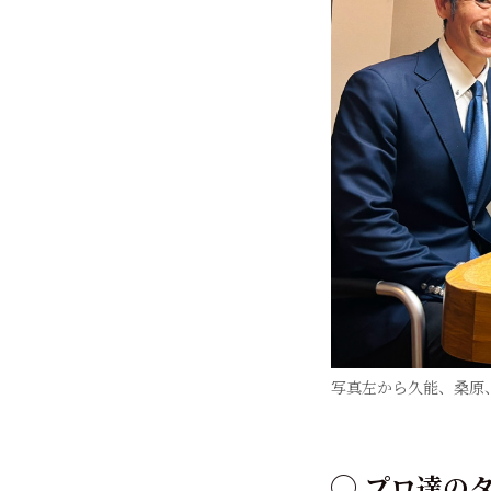
写真左から久能、桑原
◯ プロ達の