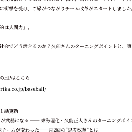
に衝撃を受け、ご縁がつながりチーム改革がスタートしました
的は人間力」。
社会でどう活きるのか？久能さんのターニングポイントと、東
のHPはこちら
rika.co.jp/baseball/
１話更新
』が武器になる ── 東海理化・久能正人さんのターニングポイ
球チームが変わった──月2回の“思考改革”とは