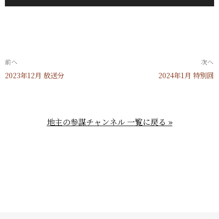
ー
声
ヤ
プ
ー
レ
前へ
次へ
ー
2023年12月 放送分
2024年1月 特別回
ヤ
ー
地主の参謀チャンネル 一覧に戻る »