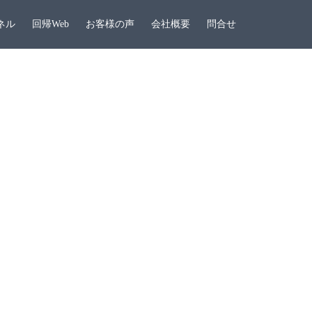
ネル
回帰Web
お客様の声
会社概要
問合せ
？