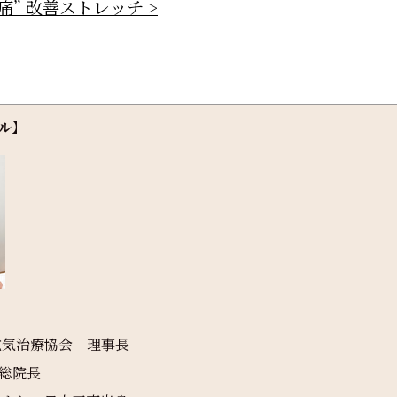
” 改善ストレッチ >
ル】
電気治療協会 理事長
総院長