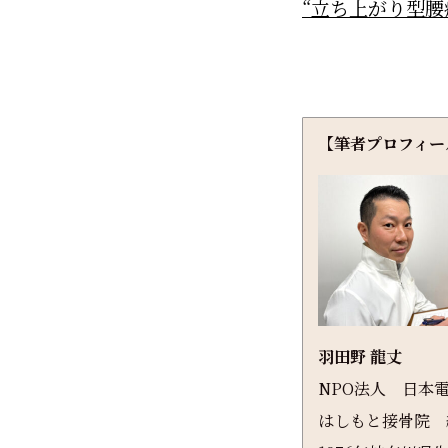
“立ち上がり型腰痛
【筆者プロフィー
羽田野 龍丈
NPO法人 日本
はしもと接骨院 