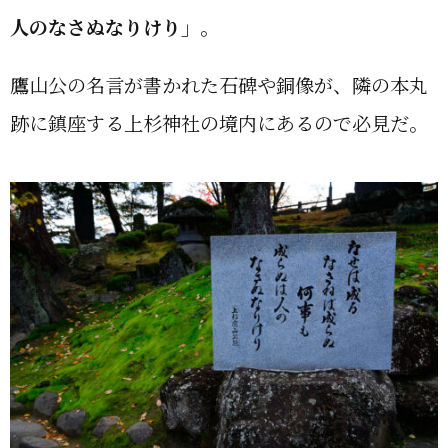
人のなさぬなりけり」。
鷹山公の名言が書かれた石碑や銅像が、隣の本丸
跡に鎮座する上杉神社の境内にあるので必見だ。