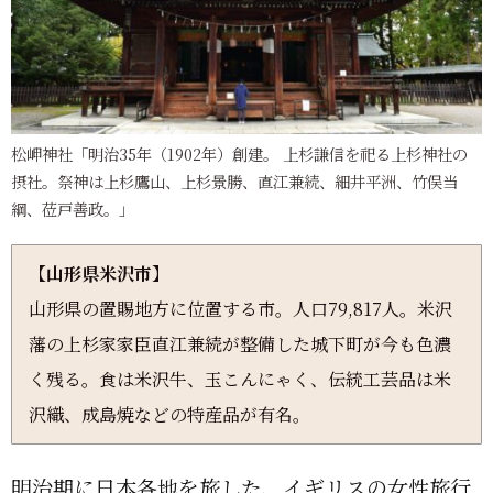
松岬神社「明治35年（1902年）創建。 上杉謙信を祀る上杉神社の
摂社。祭神は上杉鷹山、上杉景勝、直江兼続、細井平洲、竹俣当
綱、莅戸善政。」
【山形県米沢市】
山形県の置賜地方に位置する市。人口79,817人。米沢
藩の上杉家家臣直江兼続が整備した城下町が今も色濃
く残る。食は米沢牛、玉こんにゃく、伝統工芸品は米
沢織、成島焼などの特産品が有名。
明治期に日本各地を旅した、イギリスの女性旅行